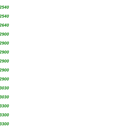
2540
2540
2640
2900
2900
2900
2900
2900
2900
3030
3030
3300
3300
3300