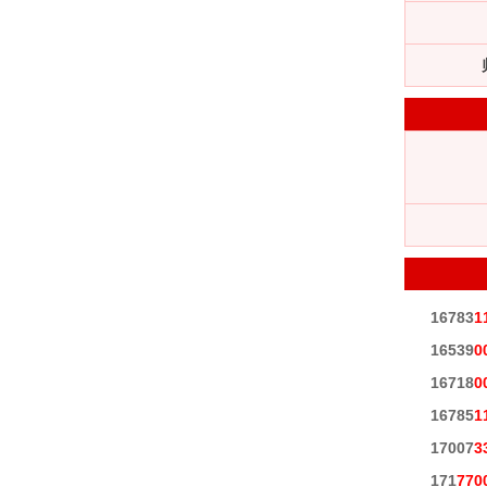
16783
1
16539
0
16718
0
16785
1
17007
3
171
770