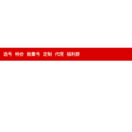
选号
特价
能量号
定制
代理
福利群