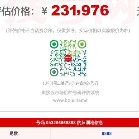
号码 053266668888 的归属地信息
尾数
8888