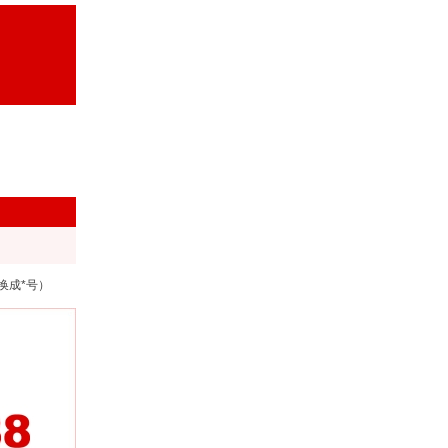
换成*号）