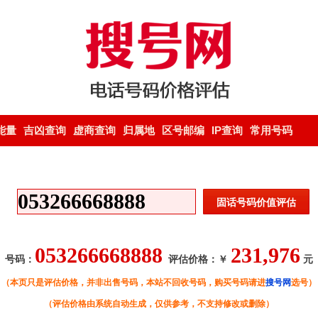
能量
吉凶查询
虚商查询
归属地
区号邮编
IP查询
常用号码
053266668888
231,976
号码：
评估价格：￥
元
（本页只是评估价格，并非出售号码，本站不回收号码，购买号码请进
搜号网
选号）
（评估价格由系统自动生成，仅供参考，不支持修改或删除）