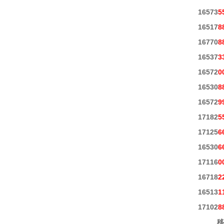
16573
5
16517
8
16770
8
16537
3
16572
0
16530
8
16572
9
17182
5
17125
6
16530
6
17116
0
16718
2
16513
1
17102
8
移