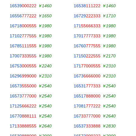
16539
000222
￥1460
16538
111222
￥1460
16556
777222
￥1650
16729
222333
￥1710
16718
000555
￥1980
171
55666333
￥1980
17102
777555
￥1980
1701
7777333
￥1980
16785
111555
￥1980
16760
777555
￥1980
17007
333555
￥1980
17150
222555
￥2170
16753
000555
￥2240
171
77000555
￥2310
16296
999000
￥2310
1673
6666000
￥2310
16573
555000
￥2540
16531
777333
￥2540
16573
777000
￥2540
16517
888000
￥2540
17125
666222
￥2540
17081
777222
￥2540
16770
888111
￥2540
167
33777000
￥2640
171
33888555
￥2640
16537
333888
￥2830
16530
888000
￥2900
16572
000222
￥2900