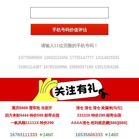
请输入11位完整的手机号码！
13775689959
13933123456
17755147777
13114023333
15981114367
18765309996
15866557189
13013304286
重庆8888 需审批 当面开
清仓 清仓 清仓 捡漏来[勾引]
‌四方来财4444 特价599 邮寄全国
33333X 特价299 邮寄全国
一帆风顺11111X 特价299
AAAA清仓 抢到就是赚[666][666]
16783
111333
￥1460
16535
666333
￥1460