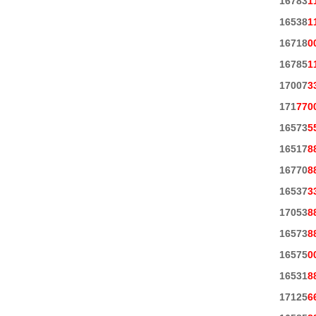
16783
1
16538
1
16718
0
16785
1
17007
3
171
770
16573
5
16517
8
16770
8
16537
3
17053
8
16573
8
16575
0
16531
8
17125
6