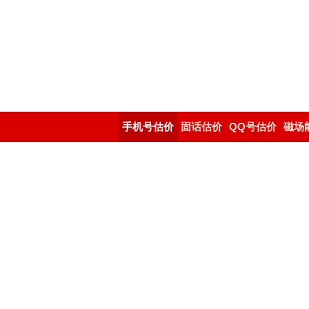
手机号估价
固话估价
QQ号估价
磁场