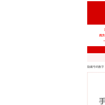
‌四
隐藏号码数字