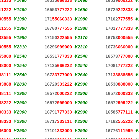
11333
￥1460
16535
666333
￥1460
16539
000222
￥
11222
￥1460
16556
777222
￥1650
16729
222333
￥
00555
￥1980
171
55666333
￥1980
17102
777555
￥
11555
￥1980
16760
777555
￥1980
1701
7777333
￥
33555
￥1980
17150
222555
￥2170
16753
000555
￥
00555
￥2310
16296
999000
￥2310
1673
6666000
￥
55000
￥2540
16531
777333
￥2540
16573
777000
￥
88000
￥2540
17125
666222
￥2540
17081
777222
￥
88111
￥2540
167
33777000
￥2640
171
33888555
￥
33888
￥2830
16720
333222
￥2900
16530
888000
￥
88111
￥2900
16572
000222
￥2900
16572
000333
￥
88222
￥2900
16572
999000
￥2900
16572
999222
￥
00333
￥2900
16791
777333
￥2900
16585
777111
￥
88333
￥2900
16717
333111
￥2900
17182
555222
￥
66000
￥2900
17101
333000
￥2900
16776
111999
￥