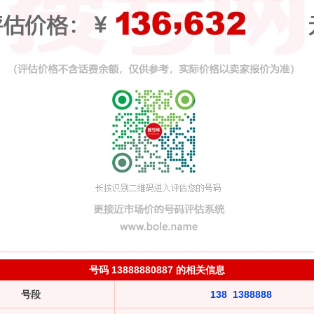
号码 13888880887 的相关信息
号段
138
1388888