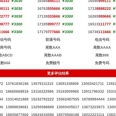
66333
￥3030
16585
888111
￥3030
16590
999111
￥
00111
￥3030
16763
555666
￥3030
1713
8888222
￥
22777
￥3030
17139
333666
￥3300
16265
999666
￥
88777
￥3300
17195
999777
￥3300
16513
111777
￥
11666
￥3300
17179
777666
￥3300
16738
111666
￥
动号码
联通号码
电信号码
商号码
尾数AAA
尾数AAAA
数ABCD
尾数AAAB
尾数888
数666
免费靓号
免费号码
更多评估结果
72
13761836188
13579111315
13691338808
13003421711
1392
51
18660668818
13116222986
15163009966
13911796332
1531
44
13314021888
15232792222
15562487555
18789994444
1300
86
13888838681
13250588889
13003435017
13673223973
1300
80
18835877000
15824234588
18575908186
18222221114
1383