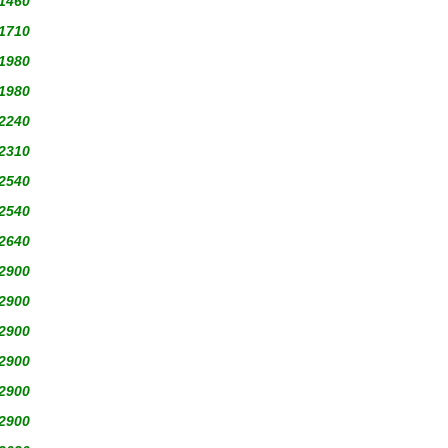
1460
1710
1980
1980
2240
2310
2540
2540
2640
2900
2900
2900
2900
2900
2900