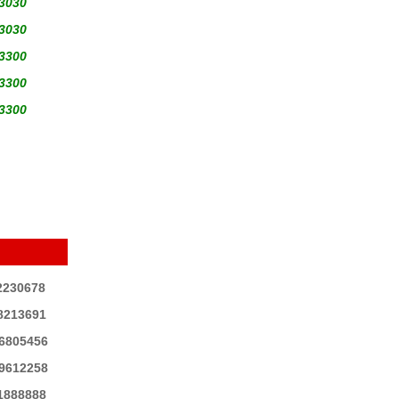
3030
3030
3300
3300
3300
2230678
8213691
6805456
9612258
1888888