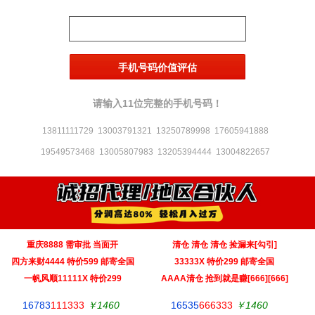
请输入11位完整的手机号码！
13811111729
13003791321
13250789998
17605941888
19549573468
13005807983
13205394444
13004822657
重庆8888 需审批 当面开
清仓 清仓 清仓 捡漏来[勾引]
‌四方来财4444 特价599 邮寄全国
33333X 特价299 邮寄全国
一帆风顺11111X 特价299
AAAA清仓 抢到就是赚[666][666]
16783
111333
￥1460
16535
666333
￥1460