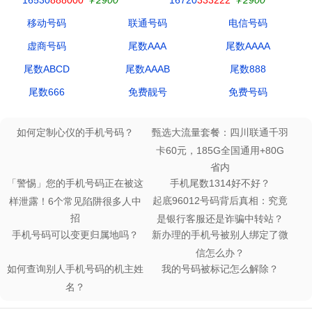
移动号码
联通号码
电信号码
虚商号码
尾数AAA
尾数AAAA
尾数ABCD
尾数AAAB
尾数888
尾数666
免费靓号
免费号码
如何定制心仪的手机号码？
甄选大流量套餐：四川联通千羽
卡60元，185G全国通用+80G
省内
「警惕」您的手机号码正在被这
手机尾数1314好不好？
起底96012号码背后真相：究竟
样泄露！6个常见陷阱很多人中
招
是银行客服还是诈骗中转站？
手机号码可以变更归属地吗？
新办理的手机号被别人绑定了微
信怎么办？
如何查询别人手机号码的机主姓
我的号码被标记怎么解除？
名？