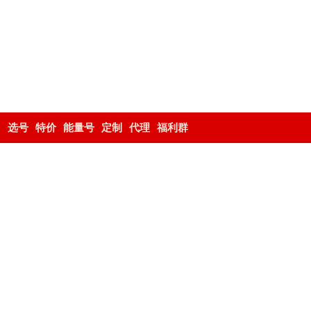
选号
特价
能量号
定制
代理
福利群