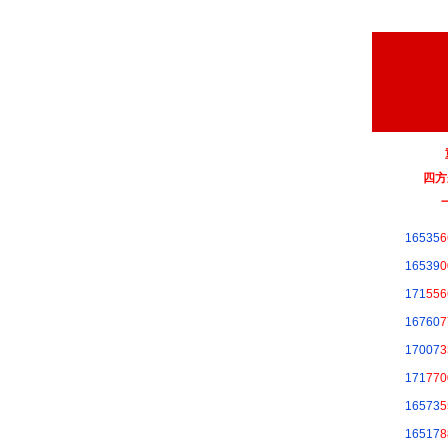
‌四
16535
6
16539
0
171
556
16760
7
17007
3
171
770
16573
5
16517
8