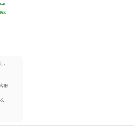
640
900
元，
行客服
怎么