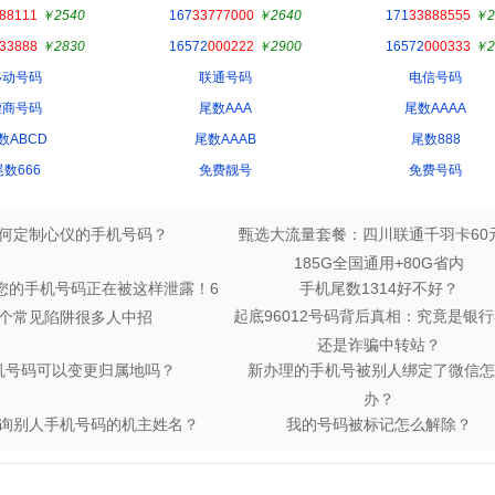
88111
￥2540
167
33777000
￥2640
171
33888555
￥2
33888
￥2830
16572
000222
￥2900
16572
000333
￥2
移动号码
联通号码
电信号码
虚商号码
尾数AAA
尾数AAAA
数ABCD
尾数AAAB
尾数888
尾数666
免费靓号
免费号码
何定制心仪的手机号码？
甄选大流量套餐：四川联通千羽卡60
185G全国通用+80G省内
您的手机号码正在被这样泄露！6
手机尾数1314好不好？
起底96012号码背后真相：究竟是银
个常见陷阱很多人中招
还是诈骗中转站？
机号码可以变更归属地吗？
新办理的手机号被别人绑定了微信
办？
询别人手机号码的机主姓名？
我的号码被标记怎么解除？